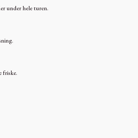
der under hele turen.
sning.
friske.