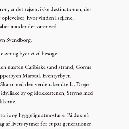
n, er det rejsen, ikke destinationen, der
 oplevelser, hvor vinden i sejlene,
aber minder der varer ved.
avn Svendborg.
 øer og byer vi vil besøge.
n næsten Caribiske sand strand, Gorms
ipperbyen Marstal, Eventyrbyen
r. Skarø med den verdenskendte Is, Drejø
idylliske by og klokkestenen, Strynø med
kkerne.
istorie og hyggelige atmosfære. På de små
g af livets rytmer for et par generationer