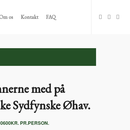
Om os
Kontakt
FAQ
ennerne med på
iske Sydfynske Øhav.
10600KR. PR.PERSON.