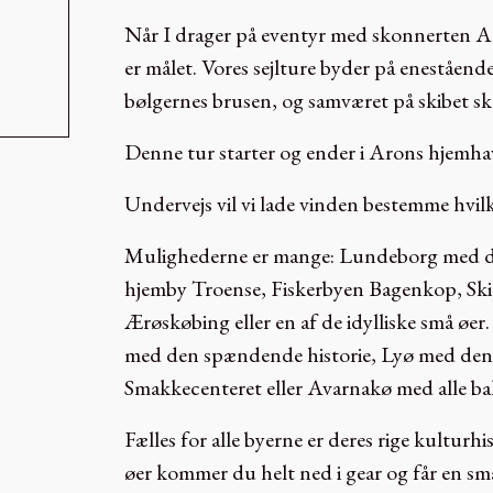
Når I drager på eventyr med skonnerten Aro
er målet. Vores sejlture byder på enestående
bølgernes brusen, og samværet på skibet sk
Denne tur starter og ender i Arons hjemh
Undervejs vil vi lade vinden bestemme hvilke
Mulighederne er mange: Lundeborg med de
hjemby Troense, Fiskerbyen Bagenkop, Sk
Ærøskøbing eller en af de idylliske små øe
med den spændende historie, Lyø med den 
Smakkecenteret eller Avarnakø med alle ba
Fælles for alle byerne er deres rige kulturh
øer kommer du helt ned i gear og får en sma