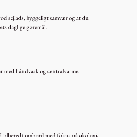
 god sejlads, hyggeligt samvær og at du
ibets daglige gøremål.
er med håndvask og centralvarme.
d tilberedt ombord med fokus på økologi,