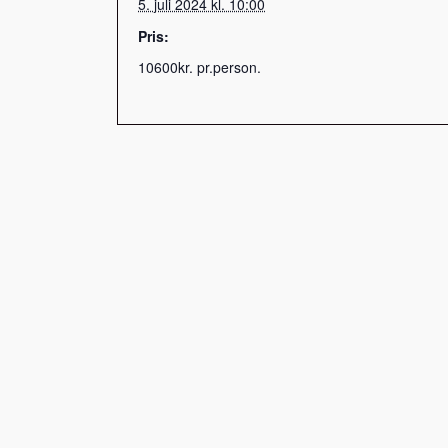
5. juli 2024 kl. 10:00
Pris:
10600kr. pr.person.