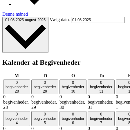
Denne måned
Vælg dato.
01-08-2025
august 2025
Kalender af Begivenheder
mandag
tirsdag
onsdag
torsdag
M
Ti
O
To
0
0
0
0
begivenheder
begivenheder
begivenheder
begivenheder
begive
28
29
30
31
0
0
0
0
0
begivenheder,
begivenheder,
begivenheder,
begivenheder,
begiven
28
29
30
31
1
0
0
0
0
begivenheder
begivenheder
begivenheder
begivenheder
begive
4
5
6
7
0
0
0
0
0