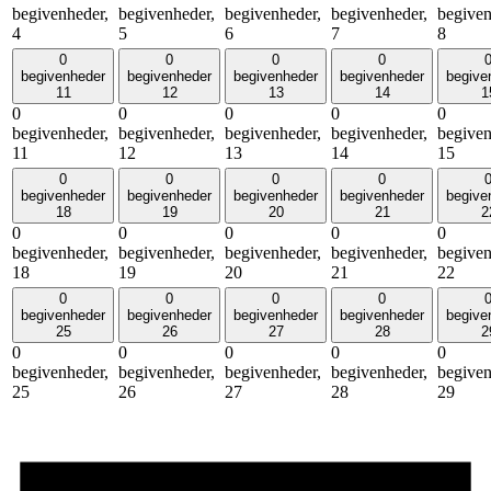
begivenheder,
begivenheder,
begivenheder,
begivenheder,
begiven
4
5
6
7
8
0
0
0
0
begivenheder
begivenheder
begivenheder
begivenheder
begive
11
12
13
14
1
0
0
0
0
0
begivenheder,
begivenheder,
begivenheder,
begivenheder,
begiven
11
12
13
14
15
0
0
0
0
begivenheder
begivenheder
begivenheder
begivenheder
begive
18
19
20
21
2
0
0
0
0
0
begivenheder,
begivenheder,
begivenheder,
begivenheder,
begiven
18
19
20
21
22
0
0
0
0
begivenheder
begivenheder
begivenheder
begivenheder
begive
25
26
27
28
2
0
0
0
0
0
begivenheder,
begivenheder,
begivenheder,
begivenheder,
begiven
25
26
27
28
29